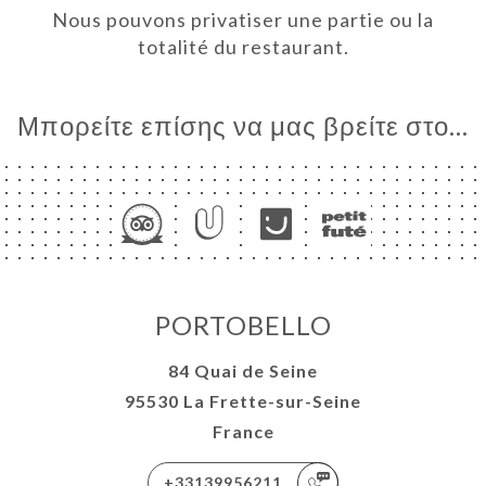
Nous pouvons privatiser une partie ou la
ΓΕΛΊΑ
totalité du restaurant.
ΡΑΦΊΕΣ
ΤΙΚΉ
Μπορείτε επίσης να μας βρείτε στο...
ΝΟΎ
ISATION
NA
ΑΦΉ
PORTOBELLO
84 Quai de Seine
95530 La Frette-sur-Seine
France
+33139956211