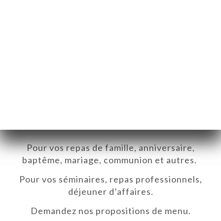
Privatisation du restaurant
Banquets
Pour vos repas de famille, anniversaire,
baptême, mariage, communion et autres.
Pour vos séminaires, repas professionnels,
déjeuner d’affaires.
ΙΚΉ
Demandez nos propositions de menu.
ΤΗΣΗ