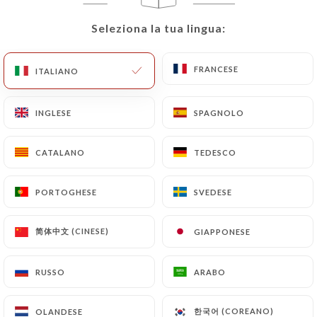
IT
Seleziona la tua lingua:
Seleziona la tua lingua:
MENU
FRANCESE
FRANCESE
ITALIANO
ITALIANO
INGLESE
INGLESE
SPAGNOLO
SPAGNOLO
/
PAGINA INIZIALE
CONTATTO
Contatto
CATALANO
CATALANO
TEDESCO
TEDESCO
PORTOGHESE
PORTOGHESE
SVEDESE
SVEDESE
简体中文 (CINESE)
简体中文 (CINESE)
GIAPPONESE
GIAPPONESE
RUSSO
RUSSO
ARABO
ARABO
PORTOBELLO
한국어 (COREANO)
한국어 (COREANO)
OLANDESE
OLANDESE