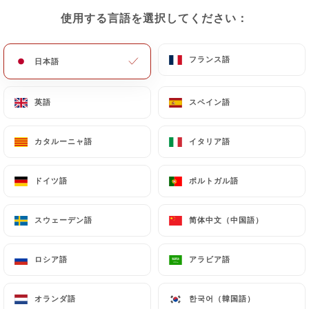
使用する言語を選択してください：
使用する言語を選択してください：
メニュー
JA
フランス語
フランス語
日本語
日本語
英語
英語
スペイン語
スペイン語
/
ホーム
連絡先
カタルーニャ語
カタルーニャ語
イタリア語
イタリア語
連絡先
ドイツ語
ドイツ語
ポルトガル語
ポルトガル語
スウェーデン語
スウェーデン語
简体中文（中国語）
简体中文（中国語）
ロシア語
ロシア語
アラビア語
アラビア語
PORTOBELLO
オランダ語
オランダ語
한국어（韓国語）
한국어（韓国語）