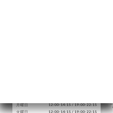
ーム
約
文
ラリー
ュー
ュー
ISATION
NA
84 Quai de Seine
95530 La Frette-sur-
絡先
Seine France
月曜日
12:00-14:15 / 19:00-22:15
火曜日
12:00-14:15 / 19:00-22:15