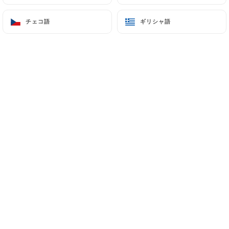
84 Quai de Seine
チェコ語
チェコ語
ギリシャ語
ギリシャ語
95530 La Frette-sur-Seine France
+33139956211
名前
メールアドレス
電話番号