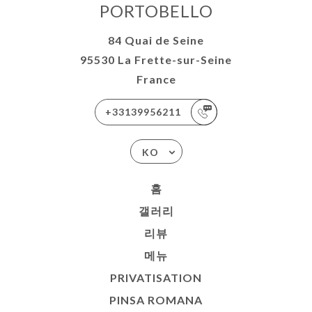
PORTOBELLO
84 Quai de Seine
95530 La Frette-sur-Seine
France
+33139956211
KO
홈
갤러리
리뷰
메뉴
PRIVATISATION
PINSA ROMANA