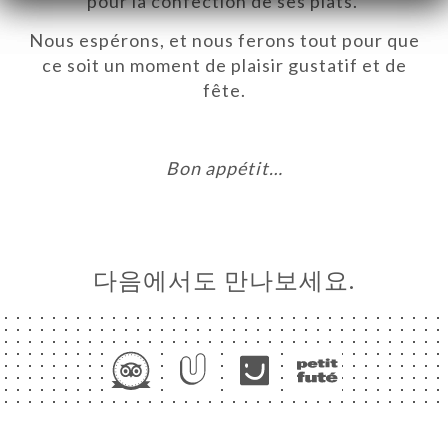
pour la confection de ses plats.
ISATION
Nous espérons, et nous ferons tout pour que
ce soit un moment de plaisir gustatif et de
NA
fête.
락처
Bon appétit…
다음에서도 만나보세요.