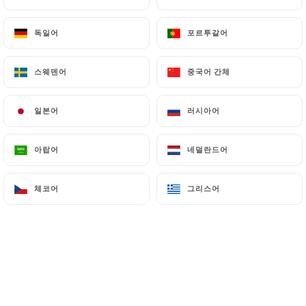
메뉴
KO
독일어
독일어
포르투갈어
포르투갈어
스웨덴어
스웨덴어
중국어 간체
중국어 간체
일본어
일본어
러시아어
러시아어
/
홈
PINSA ROMANA
PINSA ROMANA
아랍어
아랍어
네덜란드어
네덜란드어
체코어
체코어
그리스어
그리스어