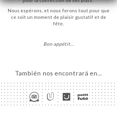
pour la confection de ses plats.
ISATION
Nous espérons, et nous ferons tout pour que
ce soit un moment de plaisir gustatif et de
NA
fête.
ACTO
Bon appétit…
También nos encontrará en…