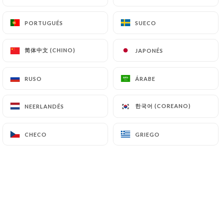
ES
MENÚ
PORTUGUÉS
PORTUGUÉS
SUECO
SUECO
简体中文 (CHINO)
简体中文 (CHINO)
JAPONÉS
JAPONÉS
RUSO
RUSO
ÁRABE
ÁRABE
/
INICIO
PINSA ROMANA
PINSA ROMANA
한국어 (COREANO)
한국어 (COREANO)
NEERLANDÉS
NEERLANDÉS
CHECO
CHECO
GRIEGO
GRIEGO