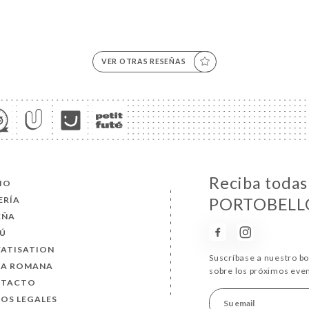
VER OTRAS RESEÑAS
Reciba todas 
CIO
ERÍA
PORTOBELL
EÑA
Ú
VATISATION
Suscríbase a nuestro b
SA ROMANA
sobre los próximos eve
NTACTO
SOS LEGALES