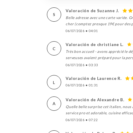
Valoración de Suzanne J.
S
Belle adresse avec une carte variée. Gr
cher (comptez presque 19€ pour des p
06/07/2026
•
04:01
Valoración de christiane L.
C
Très bon accueil - avons apprécié le dé
serveuses avaient préparé pour la per
06/07/2026
•
03:33
Valoración de Laurence R.
L
06/07/2026
•
01:31
Valoración de Alexandre B.
A
Quelle belle surprise cet italien, nous
service pro et adorable, cuisine efficac
06/07/2026
•
07:22