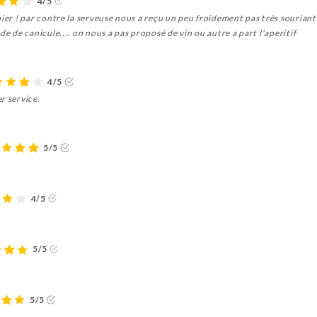
4/5
ier ! par contre la serveuse nous a reçu un peu froidement pas très souriante 
de de canicule.... on nous a pas proposé de vin ou autre a part l'aperitif
4/5
r service.
5/5
4/5
5/5
5/5