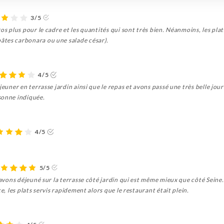
3/5
os plus pour le cadre et les quantités qui sont très bien. Néanmoins, les pla
âtes carbonara ou une salade césar).
4/5
jeuner en terrasse jardin ainsi que le repas et avons passé une très belle jou
sonne indiquée.
4/5
5/5
 avons déjeuné sur la terrasse côté jardin qui est même mieux que côté Seine. 
e, les plats servis rapidement alors que le restaurant était plein.