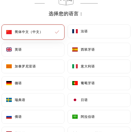
Pâtes larges à la viande de bœuf hachée, sautée au
beurre et aux oignons
选择您的语言：
选择您的语言：
18.50€
法语
法语
简体中文（中文）
简体中文（中文）
Paccheri alla Norma
Pâtes farcies à la ricotta fraiche de brebis, crème
de burrata, aubergines et ricotta salée.
英语
英语
西班牙语
西班牙语
18.50€
加泰罗尼亚语
加泰罗尼亚语
意大利语
意大利语
Linguine aux fruits de mer
Palourdes, moules, calamars, crevettes, (nature ou
德语
德语
葡萄牙语
葡萄牙语
à l’encre de seiches)
23.00€
瑞典语
瑞典语
日语
日语
Penne al pesto, tomates séchées et
俄语
俄语
阿拉伯语
阿拉伯语
stracciatella
19.00€