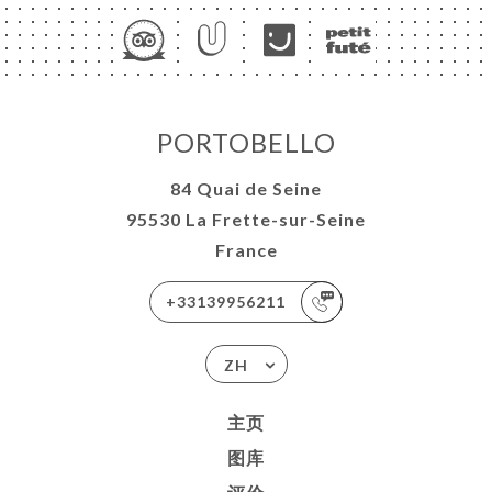
PORTOBELLO
84 Quai de Seine
95530 La Frette-sur-Seine
France
+33139956211
ZH
主页
图库