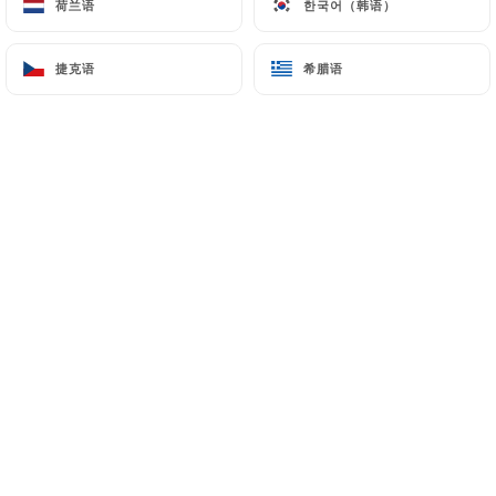
荷兰语
荷兰语
한국어（韩语）
한국어（韩语）
Penne Portobello
捷克语
捷克语
希腊语
希腊语
Préparées en cuisine
Flambées dans la meule de grana, à la crème, sauge
et vin blanc
20.00€
PINSA
Roberto B
Tomate, stracciatella tomates confites, et basilic
16.50€
Alberto S